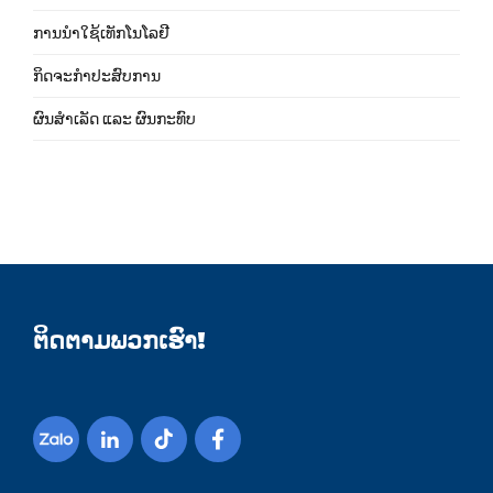
ການນຳໃຊ້ເທັກໂນໂລຢີ
ກິດຈະກຳປະສົບການ
ຜົນສຳເລັດ ແລະ ຜົນກະທົບ
ຕິດຕາມພວກເຮົາ!