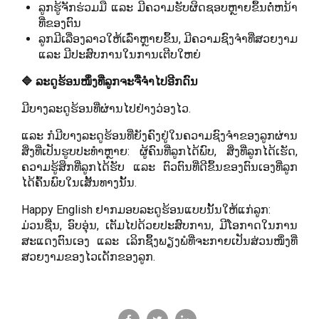
ລູກຮູ້ຈັກຮ່ວມມື ແລະ ມີຄວາມຮັບຜິດຊອບຫຼາຍຂຶ້ນຕໍ່ຫນ້າ
ທີ່ຂອງຕົນ
ລູກມີເລື່ອງລາວໃຫ້ເລົ່າຫຼາຍຂຶ້ນ, ມີຄວາມຊົງຈຳທີ່ສວຍງາມ
ແລະ ມີປະສົບການໃນການເຕີບໃຫຍ່
🔷 ລະດູຮ້ອນໜຶ່ງທີ່ລູກຈະຈື່ຈຳໄປອີກດົນ
ມີບາງລະດູຮ້ອນທີ່ຜ່ານໄປຢ່າງວ່ອງໄວ.
ແລະ ກໍມີບາງລະດູຮ້ອນທີ່ຍັງຄົງຢູ່ໃນຄວາມຊົງຈຳຂອງລູກຜ່ານ
ສິ່ງທີ່ເປັນຮູບປະທຳຫຼາຍ: ຜູ້ຄົນທີ່ລູກໄດ້ພົບ, ສິ່ງທີ່ລູກໄດ້ເຮັດ,
ຄວາມຮູ້ສຶກທີ່ລູກໄດ້ຮັບ ແລະ ຕົວຕົນທີ່ດີຂຶ້ນຂອງຕົນເອງທີ່ລູກ
ໄດ້ຄົ້ນພົບໃນເສັ້ນທາງນັ້ນ.
Happy English ຢາກມອບລະດູຮ້ອນແບບນັ້ນໃຫ້ແກ່ລູກ:
ມ່ວນຊື່ນ, ອົບອຸ່ນ, ເຕັມໄປດ້ວຍປະສົບການ, ມີໂອກາດໃນການ
ສະແດງຕົນເອງ ແລະ ເລິກຊຶ້ງພຽງພໍທີ່ຈະກາຍເປັນສ່ວນໜຶ່ງທີ່
ສວຍງາມຂອງໄວເດັກຂອງລູກ.