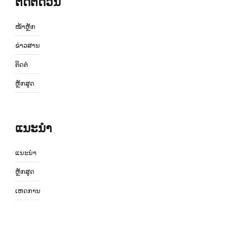
ຕິດຕໍ່ດ່ວນ
ໜ້າຫຼັກ
ຂ່າວສານ
ຕິດຕໍ່
ຫຼັກສູດ
ແນະນຳ
ແນະນຳ
ຫຼັກສູດ
ເຫດການ