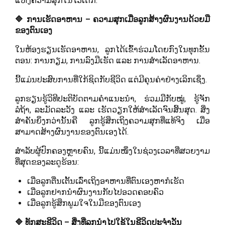
ແຫ່ງຄວາມສຸກໃນໄວເດັກ.
🔷 ການເຮັດອາຫານ – ຄວາມສຸກເມື່ອລູກສ້າງຜົນງານດ້ວຍມື
ຂອງຕົນເອງ
ໃນຫ້ອງຮຽນເຮັດອາຫານ, ລູກໄດ້ເຂົ້າຮ່ວມໂດຍກົງໃນທຸກຂັ້ນ
ຕອນ: ການກຽມ, ການລົງມືເຮັດ ແລະ ການສຳເລັດອາຫານ.
ນີ້ແມ່ນປະສົບການທີ່ໃກ້ຊິດກັບຊີວິດ ແຕ່ມີຄຸນຄ່າຢ່າງເລິກເຊິ່ງ.
ລູກຮຽນຮູ້ວິທີປະຕິບັດຕາມຄຳແນະນຳ, ຮ່ວມມືກັບໝູ່, ຮູ້ຈັກ
ລໍຖ້າ, ລະມັດລະວັງ ແລະ ເຮັດວຽກໃຫ້ສຳເລັດຈົນສິ້ນສຸດ. ສິ່ງ
ສຳຄັນຍິ່ງກວ່ານັ້ນຄື ລູກຮູ້ສຶກເຖິງຄວາມສຸກທີ່ແທ້ຈິງ ເມື່ອ
ສາມາດສ້າງຜົນງານຂອງຕົນເອງໄດ້.
ສຳລັບຜູ້ປົກຄອງຫຼາຍຄົນ, ນີ້ແມ່ນໜຶ່ງໃນຊ່ວງເວລາທີ່ສວຍງາມ
ທີ່ສຸດຂອງລະດູຮ້ອນ:
ເມື່ອລູກຕື່ນເຕັ້ນເລົ່າເຖິງອາຫານທີ່ຕົນເອງຫາກໍເຮັດ
ເມື່ອລູກຢາກນຳຜົນງານກັບໄປອວດຄອບຄົວ
ເມື່ອລູກຮູ້ສຶກພູມໃຈໃນມືຂອງຕົນເອງ
🔷 ທັກສະຊີວິດ – ສິ່ງທີ່ລູກນຳໄປໃຊ້ໃນຊີວິດປະຈຳວັນ