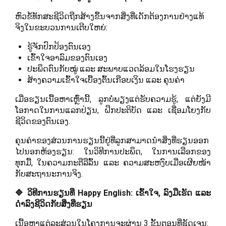
ຫົວຂໍ້ທັກສະຊີວິດຖືກສ້າງຂຶ້ນຈາກສິ່ງທີ່ເດັກຕ້ອງການຢ່າງແທ້
ຈິງໃນຂະບວນການເຕີບໃຫຍ່:
ຮູ້ຈັກປົກປ້ອງຕົນເອງ
ເຂົ້າໃຈອາລົມຂອງຕົນເອງ
ປະພຶດຕົນກັບໝູ່ ແລະ ສະພາບແວດລ້ອມໃນໂຮງຮຽນ
ສ້າງຄວາມເຂົ້າໃຈເບື້ອງຕົ້ນເກືອບເງິນ ແລະ ຄຸນຄ່າ
ເມື່ອຮຽນເນື້ອຫາເຫຼົ່ານີ້, ລູກບໍ່ພຽງແຕ່ຮັບຄວາມຮູ້, ແຕ່ຍັງມີ
ໂອກາດໃນການແລກປ່ຽນ, ຝຶກປະຕິບັດ ແລະ ເຊື່ອມໂຍງກັບ
ຊີວິດຂອງຕົນເອງ.
ຄຸນຄ່າຂອງສ່ວນການຮຽນນີ້ຢູ່ທີ່ລູກສາມາດນຳສິ່ງທີ່ຮຽນອອກ
ໄປນອກຫ້ອງຮຽນ: ໃນວິທີການປະພຶດ, ໃນການເລືອກຂອງ
ທຸກມື້, ໃນຄວາມກະຕືລືລົ້ນ ແລະ ຄວາມສະຫງົບເມື່ອເຜີຍໜ້າ
ກັບສະຖານະການຈິງ.
🔷 ວິທີການຮຽນທີ່ Happy English: ເຂົ້າໃຈ, ລົງມືເຮັດ ແລະ
ດຳລົງຊີວິດກັບສິ່ງທີ່ຮຽນ
ເນື້ອຫາແຕ່ລະສ່ວນໃນໂຄງການຈະຜ່ານ 3 ຂັ້ນຕອນທີ່ຊັດເຈນ: