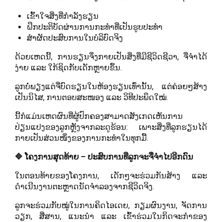
ເຂົ້າໃຈສິ່ງທີ່ກຳລັງຮຽນ
ຝຶກປະຕິບັດຜ່ານການກະທຳທີ່ເປັນຮູບປະທຳ
ສຳຜັດປະສົບການໃນບໍລິບົດຈິງ
ດ້ວຍເຫດນີ້, ການຮຽນຈຶ່ງກາຍເປັນສິ່ງທີ່ມີຊີວິດຊີວາ, ຈື່ຈຳໄດ້
ງ່າຍ ແລະ ໃກ້ຊິດກັບເດັກຫຼາຍຂຶ້ນ.
ລູກບໍ່ພຽງແຕ່ຈື່ບົດຮຽນໃນຫ້ອງຮຽນເທົ່ານັ້ນ, ແຕ່ຄ່ອຍໆສ້າງ
ເປັນນິໄສ, ການຕອບສະໜອງ ແລະ ວິທີປະພຶດໃໝ່.
ນີ້ກໍແມ່ນເຫດຜົນທີ່ຜູ້ປົກຄອງສາມາດສັງເກດເຫັນການ
ປ່ຽນແປງຂອງລູກຫຼັງຈາກລະດູຮ້ອນ: ເພາະສິ່ງທີ່ລູກຮຽນໄດ້
ກາຍເປັນສ່ວນໜຶ່ງຂອງການກະທຳໃນທຸກມື້.
🔷 ໂຄງການສຸດທ້າຍ – ປະສົບການທີ່ລູກຈະຈື່ຈຳໄປອີກດົນ
ໃນຕອນທ້າຍຂອງໂຄງການ, ເດັກໆຈະຮ່ວມກັນສ້າງ ແລະ
ດຳເນີນງານຕະຫຼາດນັດຈຳລອງຈາກຊີວິດຈິງ.
ລູກຈະຮ່ວມກັບໝູ່ໃນການຄິດໄອເດຍ, ກຽມຜົນງານ, ຈັດການ
ວຽກ, ສື່ສານ, ແນະນຳ ແລະ ເຂົ້າຮ່ວມໃນກິດຈະກຳຂອງ