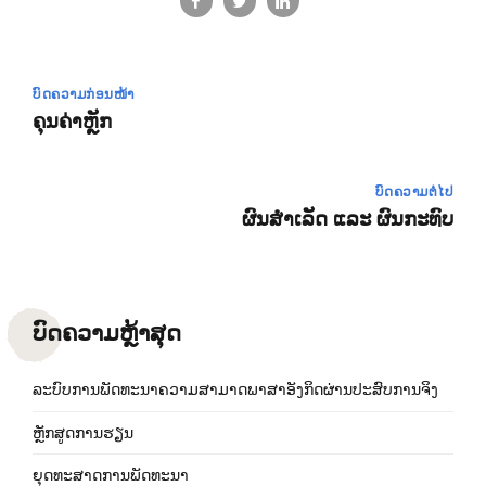
ບົດຄວາມກ່ອນໜ້າ
ຄຸນຄ່າຫຼັກ
ບົດຄວາມຕໍ່ໄປ
ຜົນສຳເລັດ ແລະ ຜົນກະທົບ
ບົດຄວາມຫຼ້າສຸດ
ລະບົບການພັດທະນາຄວາມສາມາດພາສາອັງກິດຜ່ານປະສົບການຈິງ
ຫຼັກສູດການຮຽນ
ຍຸດທະສາດການພັດທະນາ