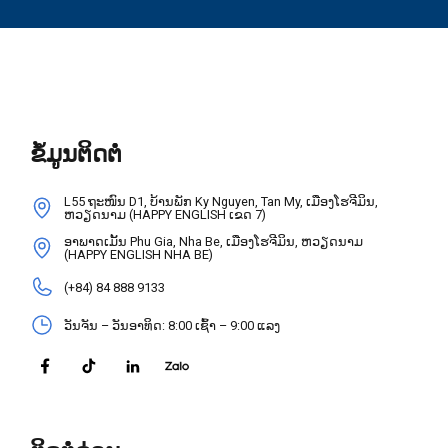
ຂໍ້ມູນຕິດຕໍ່
L55 ຖະໜົນ D1, ບ້ານພັກ Ky Nguyen, Tan My, ເມືອງໂຮຈີມິນ,
ຫວຽດນາມ (HAPPY ENGLISH ເຂດ 7)
ອາພາດເມັ້ນ Phu Gia, Nha Be, ເມືອງໂຮຈີມິນ, ຫວຽດນາມ
(HAPPY ENGLISH NHA BE)
(+84) 84 888 9133
ວັນຈັນ – ວັນອາທິດ: 8:00 ເຊົ້າ – 9:00 ແລງ