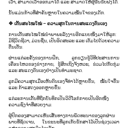
ເວົ້າ, ສາມາດເວົ້າອອກມາໄດ້ ແລະ ສາມາດໃຫ້ຜູ້ອື່ນຮັບຟັງໄດ້.
ນັ້ນແມ່ນກ້າວທີ່ສຳຄັນຫຼາຍໃນຄວາມໝັ້ນໃຈຂອງເດັກ.
🔷 ເຕັ້ນສະໄໝໃໝ່ – ຄວາມສຸກໃນການສະແດງຕົນເອງ
ການເຕັ້ນສະໄໝໃໝ່ນຳພາພະລັງງານອີກແບບໜຶ່ງມາໃຫ້ລູກ:
ມີຊີວິດຊີວາ, ມ່ວນຊື່ນ, ເປັນອິດສະລະ ແລະ ເຕັມໄປດ້ວຍຄວາມ
ຕື່ນເຕັ້ນ.
ຜ່ານແຕ່ລະຄັ້ງຂອງການຝຶກ, ລູກຮຽນຮູ້ວິທີປະສານການ
ເຄື່ອນໄຫວຂອງຮ່າງກາຍ, ຮູ້ສຶກເຖິງຈັງຫວະ, ຮ່ວມໄປກັບກຸ່ມ
ແລະ ສະແດງຕົນເອງຢ່າງເປັນທຳມະຊາດ.
ລູກມີຄວາມສຸກເມື່ອເຫັນຕົນເອງຈື່ທ່າໄດ້ຫຼາຍຂຶ້ນ, ໝັ້ນໃຈຂຶ້ນ
ແລະ ກ້າແສດງອອກຫຼາຍຂຶ້ນ.
ແຕ່ລະການເຕັ້ນທີ່ຖືກບັນທຶກເປັນວິດີໂອກໍກາຍເປັນອີກໜຶ່ງ
ຄວາມຊົງຈຳທີ່ສວຍງາມ.
ຜູ້ປົກຄອງສາມາດເຫັນເສັ້ນທາງການພັດທະນາຂອງລູກຜ່ານ
ພາບທີ່ຊັດເຈນ, ໃນຂະນະທີ່ລູກເກັບຮັກສາໄວ້ເປັນຊ່ວງເວລາ