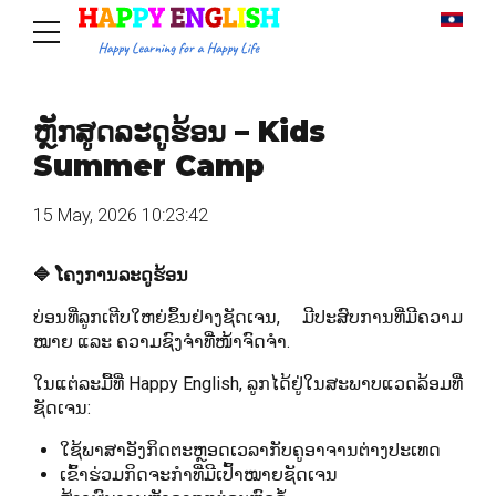
ຫຼັກສູດລະດູຮ້ອນ – Kids
Summer Camp
15 May, 2026 10:23:42
🔷 ໂຄງການລະດູຮ້ອນ
ບ່ອນທີ່ລູກເຕີບໃຫຍ່ຂຶ້ນຢ່າງຊັດເຈນ, ມີປະສົບການທີ່ມີຄວາມ
ໝາຍ ແລະ ຄວາມຊົງຈຳທີ່ໜ້າຈົດຈຳ.
ໃນແຕ່ລະມື້ທີ່ Happy English, ລູກໄດ້ຢູ່ໃນສະພາບແວດລ້ອມທີ່
ຊັດເຈນ:
ໃຊ້ພາສາອັງກິດຕະຫຼອດເວລາກັບຄູອາຈານຕ່າງປະເທດ
ເຂົ້າຮ່ວມກິດຈະກຳທີ່ມີເປົ້າໝາຍຊັດເຈນ