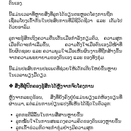
ຕົນເອງ.
ນີ້ແມ່ນເວລາທີ່ຫຼາຍສິ່ງທີ່ລູກໄດ້ຮຽນຕະຫຼອດໂຄງການຖືກ
ເຊື່ອມໂຍງເຂົ້າກັນໃນປະສົບການທີ່ມີຊີວິດຊີວາ ແລະ ເຕັມໄປ
ດ້ວຍອາລົມ.
ລູກຈະຮູ້ສຶກເຖິງຄວາມຕື່ນເຕັ້ນເມື່ອກຳລັງກຽມຕົວ, ຄວາມສຸກ
ເມື່ອກິດຈະກຳເລີ່ມຂຶ້ນ, ຄວາມຕັ້ງໃຈເມື່ອຕົນເອງມີໜ້າທີ່
ຮັບຜິດຊອບ ແລະ ຄວາມພູມໃຈເມື່ອເຫັນຜົນງານທີ່ຖືກສ້າງຂຶ້ນ
ຈາກຄວາມພະຍາຍາມຂອງຕົນເອງ ແລະ ຂອງທັງກຸ່ມ.
ນີ້ແມ່ນປະສົບການປະເພດທີ່ຊ່ວຍໃຫ້ເດັກເຕີບໃຫຍ່ຂຶ້ນຫຼາຍ
ໃນເວລາພຽງມື້ດຽວ.
🔷 ສິ່ງທີ່ຜູ້ປົກຄອງຮູ້ສຶກໄດ້ຫຼັງຈາກຈົບໂຄງການ
ຫຼັງຈາກລະດູຮ້ອນ, ສິ່ງທີ່ຍັງຄົງຢູ່ບໍ່ແມ່ນພຽງແຕ່ຫ້ອງຮຽນທີ່
ຜ່ານມາ, ແຕ່ແມ່ນການປ່ຽນແປງທີ່ເຫັນໄດ້ຊັດໃນຕົວລູກ:
ລູກກະຕືລືລົ້ນໃນການສື່ສານຫຼາຍຂຶ້ນ
ລູກໝັ້ນໃຈໃນການສະແດງຄວາມຄິດຂອງຕົນເອງຫຼາຍຂຶ້ນ
ລູກເຂົ້າຮ່ວມກິດຈະກຳກຸ່ມຢ່າງມີຄວາມສຸກ