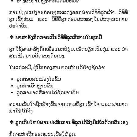
ສ້າງຜົນງານຫຼັງຈາກແຕ່ລະຫົວຂໍ້
ການປ່ຽນແປງຈະຄ່ອຍໆສະແດງອອກຜ່ານວິທີທີ່ລູກເວົ້າ, ວິທີທີ່
ລູກເຂົ້າຮ່ວມ ແລະ ວິທີທີ່ລູກຕອບສະໜອງໃນສະຖານະການ
ປະຈຳວັນ.
🔷 ພາສາອັງກິດກາຍເປັນວິທີທີ່ລູກສື່ສານໃນທຸກມື້
ລູກໃຊ້ພາສາອັງກິດເພື່ອແລກປ່ຽນ, ເຮັດວຽກເປັນກຸ່ມ ແລະ ນຳ
ສະເໜີຄວາມຄິດຂອງຕົນເອງ.
ໃນແຕ່ລະມື້, ຜູ້ປົກຄອງສາມາດເຫັນໄດ້ຢ່າງຊັດວ່າ:
ລູກຕອບສະໜອງໄວຂຶ້ນ
ລູກກ້າເວົ້າຫຼາຍຂຶ້ນ
ລູກສາມາດສື່ສານໄດ້ຊັດເຈນຂຶ້ນ
ຄວາມໝັ້ນໃຈຖືກສ້າງຂຶ້ນຈາກການທີ່ລູກເຂົ້າໃຈ ແລະ ສາມາດ
ນຳໃຊ້ໄດ້ຈິງ.
🔷 ລູກເຕີບໃຫຍ່ຜ່ານປະສົບການທີ່ລູກໄດ້ລົງມືເຮັດດ້ວຍຕົນເອງ
ກິດຈະກຳຖືກອອກແບບເພື່ອໃຫ້ລູກ: