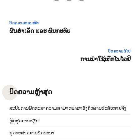
ບົດຄວາມກ່ອນໜ້າ
ຜົນສຳເລັດ ແລະ ຜົນກະທົບ
ບົດຄວາມຕໍ່ໄປ
ການນຳໃຊ້ເທັກໂນໂລຢີ
ບົດຄວາມຫຼ້າສຸດ
ລະບົບການພັດທະນາຄວາມສາມາດພາສາອັງກິດຜ່ານປະສົບການຈິງ
ຫຼັກສູດການຮຽນ
ຍຸດທະສາດການພັດທະນາ