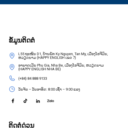
ຂໍ້ມູນຕິດຕໍ່
L55 ຖະໜົນ D1, ບ້ານພັກ Ky Nguyen, Tan My, ເມືອງໂຮຈີມິນ,
ຫວຽດນາມ (HAPPY ENGLISH ເຂດ 7)
ອາພາດເມັ້ນ Phu Gia, Nha Be, ເມືອງໂຮຈີມິນ, ຫວຽດນາມ
(HAPPY ENGLISH NHA BE)
(+84) 84 888 9133
ວັນຈັນ – ວັນອາທິດ: 8:00 ເຊົ້າ – 9:00 ແລງ
ຕິດຕໍ່ດ່ວນ