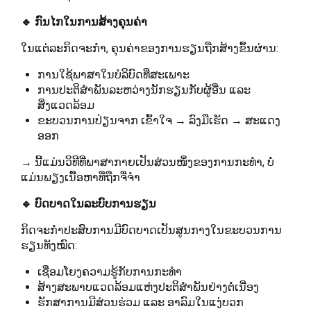
🔹 ກົນໄກໃນການສ້າງຄຸນຄ່າ
ໃນແຕ່ລະກິດຈະກຳ, ຄຸນຄ່າຂອງການຮຽນຖືກສ້າງຂຶ້ນຜ່ານ:
ການໃຊ້ພາສາໃນບໍລິບົດທີ່ສະເພາະ
ການປະຕິສຳພັນລະຫວ່າງນັກຮຽນກັບຜູ້ອື່ນ ແລະ
ສິ່ງແວດລ້ອມ
ຂະບວນການປ່ຽນຈາກ ເຂົ້າໃຈ → ລົງມືເຮັດ → ສະແດງ
ອອກ
→ ນີ້ແມ່ນວິທີທີ່ພາສາກາຍເປັນສ່ວນໜຶ່ງຂອງການກະທຳ, ບໍ່
ແມ່ນພຽງເນື້ອຫາທີ່ຖືກຈື່ຈຳ
🔹 ບົດບາດໃນລະບົບການຮຽນ
ກິດຈະກຳປະສົບການມີບົດບາດເປັນສູນກາງໃນຂະບວນການ
ຮຽນທັງໝົດ:
ເຊື່ອມໂຍງຄວາມຮູ້ກັບການກະທຳ
ສ້າງສະພາບແວດລ້ອມແຫ່ງປະຕິສຳພັນຢ່າງຕໍ່ເນື່ອງ
ຮັກສາການມີສ່ວນຮ່ວມ ແລະ ອາລົມໃນແງ່ບວກ