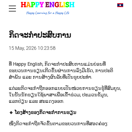
ກິດຈະກຳປະສົບການ
15 May, 2026 10:23:58
ທີ່ Happy English, ກິດຈະກຳປະສົບການແມ່ນບ່ອນທີ່
ຂະບວນການຮຽນເກີດຂຶ້ນຜ່ານການລົງມືເຮັດ, ການປະຕິ
ສຳພັນ ແລະ ການສ້າງຜົນລັບທີ່ເປັນຮູບປະທຳ.
ແຕ່ລະກິດຈະກຳຖືກອອກແບບເປັນໜ່ວຍການຮຽນຮູ້ທີ່ສົມບູນ,
ໃນນັ້ນນັກຮຽນໃຊ້ພາສາເພື່ອເຂົ້າຮ່ວມ, ປະມວນຂໍ້ມູນ,
ແລກປ່ຽນ ແລະ ສະແດງອອກ.
🔹 ໂຄງສ້າງຂອງກິດຈະກຳການຮຽນ
ໜຶ່ງກິດຈະກຳຖືກຈັດຂຶ້ນຕາມຂະບວນການທີ່ສອດຄ່ອງ: