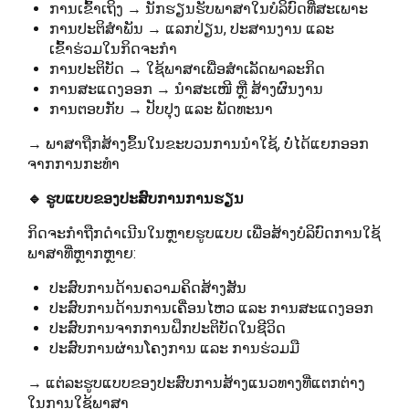
ການເຂົ້າເຖິງ → ນັກຮຽນຮັບພາສາໃນບໍລິບົດທີ່ສະເພາະ
ການປະຕິສຳພັນ → ແລກປ່ຽນ, ປະສານງານ ແລະ
ເຂົ້າຮ່ວມໃນກິດຈະກຳ
ການປະຕິບັດ → ໃຊ້ພາສາເພື່ອສຳເລັດພາລະກິດ
ການສະແດງອອກ → ນຳສະເໜີ ຫຼື ສ້າງຜົນງານ
ການຕອບກັບ → ປັບປຸງ ແລະ ພັດທະນາ
→ ພາສາຖືກສ້າງຂຶ້ນໃນຂະບວນການນຳໃຊ້, ບໍ່ໄດ້ແຍກອອກ
ຈາກການກະທຳ
🔹 ຮູບແບບຂອງປະສົບການການຮຽນ
ກິດຈະກຳຖືກດຳເນີນໃນຫຼາຍຮູບແບບ ເພື່ອສ້າງບໍລິບົດການໃຊ້
ພາສາທີ່ຫຼາກຫຼາຍ:
ປະສົບການດ້ານຄວາມຄິດສ້າງສັນ
ປະສົບການດ້ານການເຄື່ອນໄຫວ ແລະ ການສະແດງອອກ
ປະສົບການຈາກການຝຶກປະຕິບັດໃນຊີວິດ
ປະສົບການຜ່ານໂຄງການ ແລະ ການຮ່ວມມື
→ ແຕ່ລະຮູບແບບຂອງປະສົບການສ້າງແນວທາງທີ່ແຕກຕ່າງ
ໃນການໃຊ້ພາສາ