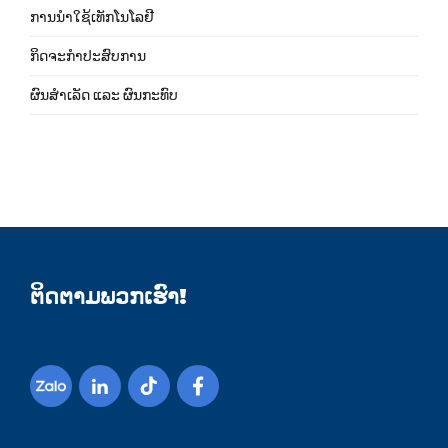
ການນຳໃຊ້ເທັກໂນໂລຢີ
ກິດຈະກຳປະສົບການ
ຜົນສຳເລັດ ແລະ ຜົນກະທົບ
ຕິດຕາມພວກເຮົາ!