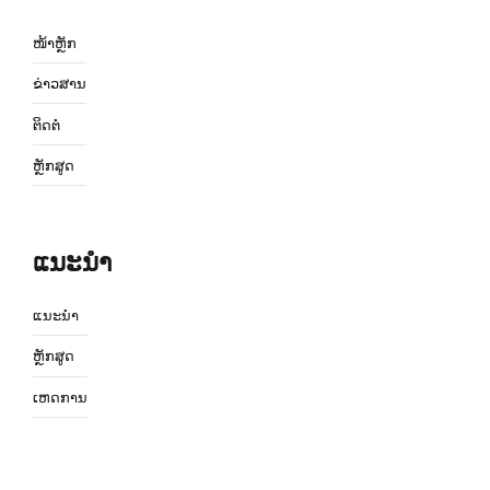
ໜ້າຫຼັກ
ຂ່າວສານ
ຕິດຕໍ່
ຫຼັກສູດ
ແນະນຳ
ແນະນຳ
ຫຼັກສູດ
ເຫດການ