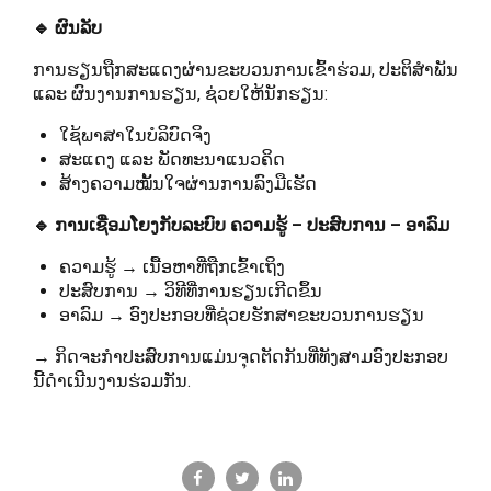
🔹 ຜົນລັບ
ການຮຽນຖືກສະແດງຜ່ານຂະບວນການເຂົ້າຮ່ວມ, ປະຕິສຳພັນ
ແລະ ຜົນງານການຮຽນ, ຊ່ວຍໃຫ້ນັກຮຽນ:
ໃຊ້ພາສາໃນບໍລິບົດຈິງ
ສະແດງ ແລະ ພັດທະນາແນວຄິດ
ສ້າງຄວາມໝັ້ນໃຈຜ່ານການລົງມືເຮັດ
🔹 ການເຊື່ອມໂຍງກັບລະບົບ ຄວາມຮູ້ – ປະສົບການ – ອາລົມ
ຄວາມຮູ້ → ເນື້ອຫາທີ່ຖືກເຂົ້າເຖິງ
ປະສົບການ → ວິທີທີ່ການຮຽນເກີດຂຶ້ນ
ອາລົມ → ອົງປະກອບທີ່ຊ່ວຍຮັກສາຂະບວນການຮຽນ
→ ກິດຈະກຳປະສົບການແມ່ນຈຸດຕັດກັນທີ່ທັງສາມອົງປະກອບ
ນີ້ດຳເນີນງານຮ່ວມກັນ.