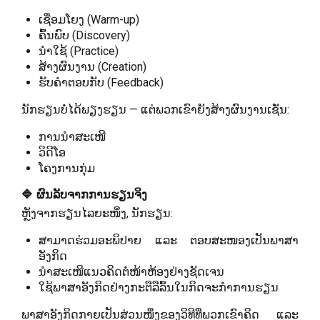
ເຊື່ອມໂຍງ (Warm-up)
ຄົ້ນພົບ (Discovery)
ນຳໃຊ້ (Practice)
ສ້າງຜົນງານ (Creation)
ຮັບຄຳຕອບກັບ (Feedback)
ນັກຮຽນບໍ່ໄດ້ພຽງຮຽນ — ແຕ່ພວກເຂົາຍັງສ້າງຜົນງານເຊັ່ນ:
ການນຳສະເໜີ
ວິດີໂອ
ໂຄງການກຸ່ມ
🔷 ຜົນລັບຈາກການຮຽນຈິງ
ຫຼັງຈາກຮຽນໄລຍະໜຶ່ງ, ນັກຮຽນ:
ສາມາດຮ່ວມອະພິປາຍ ແລະ ຕອບສະໜອງເປັນພາສາ
ອັງກິດ
ນຳສະເໜີແນວຄິດຕໍ່ໜ້າຫ້ອງຢ່າງຊັດເຈນ
ໃຊ້ພາສາອັງກິດຢ່າງກະຕືລືລົ້ນໃນກິດຈະກຳການຮຽນ
ພາສາອັງກິດກາຍເປັນສ່ວນໜຶ່ງຂອງວິທີທີ່ພວກເຂົາຄິດ ແລະ