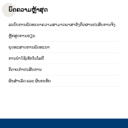
ບົດຄວາມຫຼ້າສຸດ
ລະບົບການພັດທະນາຄວາມສາມາດພາສາອັງກິດຜ່ານປະສົບການຈິງ
ຫຼັກສູດການຮຽນ
ຍຸດທະສາດການພັດທະນາ
ການນຳໃຊ້ເທັກໂນໂລຢີ
ກິດຈະກຳປະສົບການ
ຜົນສຳເລັດ ແລະ ຜົນກະທົບ