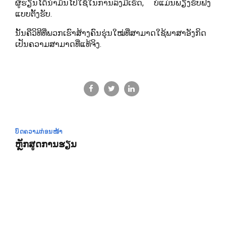
ຜູ້ຮຽນໄດ້ນຳມັນໄປໃຊ້ໃນການລົງມືເຮັດ, ບໍ່ແມ່ນພຽງຮັບຟັງ
ແບບຕັ້ງຮັບ.
ນັ້ນຄືວິທີທີ່ພວກເຮົາສ້າງຄົນຮຸ່ນໃໝ່ທີ່ສາມາດໃຊ້ພາສາອັງກິດ
ເປັນຄວາມສາມາດທີ່ແທ້ຈິງ.
ບົດຄວາມກ່ອນໜ້າ
ຫຼັກສູດການຮຽນ