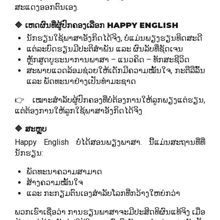
ສະແດງອອກຕົນເອງ.
🔷 ເຫດຜົນທີ່ຜູ້ປົກຄອງເລືອກ HAPPY ENGLISH
ນັກຮຽນໃຊ້ພາສາອັງກິດໄດ້ຈິງ, ບໍ່ແມ່ນພຽງຮຽນທິດສະດີ
ແຕ່ລະບົດຮຽນມີປະຕິສຳພັນ ແລະ ຜົນລັບທີ່ຊັດເຈນ
ຫຼັກສູດບູຮະນາການພາສາ – ແນວຄິດ – ທັກສະຊີວິດ
ສະພາບແວດລ້ອມຊ່ວຍໃຫ້ເດັກມີຄວາມໝັ້ນໃຈ, ກະຕືລືລົ້ນ
ແລະ ພັດທະນາຢ່າງເປັນທຳມະຊາດ
👉 ເໝາະສຳລັບຜູ້ປົກຄອງທີ່ບໍ່ຕ້ອງການໃຫ້ລູກພຽງແຕ່ຮຽນ,
ແຕ່ຕ້ອງການໃຫ້ລູກໃຊ້ພາສາອັງກິດໄດ້ຈິງ
🔷 ສະຫຼຸບ
Happy English ບໍ່ໄດ້ສອນພຽງພາສາ. ນີ້ແມ່ນສະຖານທີ່ທີ່
ນັກຮຽນ:
ພັດທະນາຄວາມສາມາດ
ສ້າງຄວາມໝັ້ນໃຈ
ແລະ ກະກຽມຕົນເອງສຳລັບໂລກທີ່ກວ້າງໃຫຍ່ກວ່າ
ພວກເຮົາເຊື່ອວ່າ ການຮຽນພາສາຈະມີປະສິດທິຜົນແທ້ຈິງ ເມື່ອ