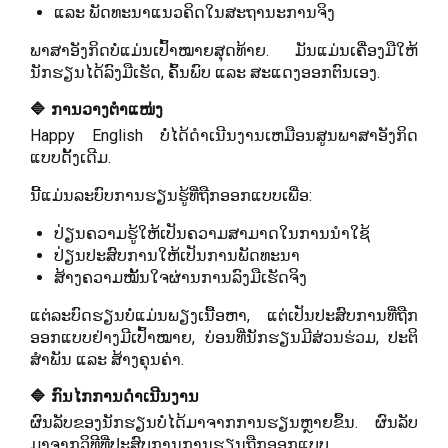
ແລະ ພັດທະນາແນວຄິດໃນສະຖານະການຈິງ
ພາສາອັງກິດບໍ່ແມ່ນເປົ້າໝາຍສຸດທ້າຍ. ມັນແມ່ນເຄື່ອງມືໃຫ້
ນັກຮຽນໄດ້ລົງມືເຮັດ, ຄົ້ນພົບ ແລະ ສະແດງອອກຕົນເອງ.
🔷 ການວາງຕຳແໜ່ງ
Happy English ບໍ່ໄດ້ດຳເນີນງານເຫມືອນສູນພາສາອັງກິດ
ແບບດັ້ງເດີມ.
ນີ້ແມ່ນລະບົບການຮຽນຮູ້ທີ່ຖືກອອກແບບເພື່ອ:
ປ່ຽນຄວາມຮູ້ໃຫ້ເປັນຄວາມສາມາດໃນການນຳໃຊ້
ປ່ຽນປະສົບການໃຫ້ເປັນການພັດທະນາ
ສ້າງຄວາມໝັ້ນໃຈຜ່ານການລົງມືເຮັດຈິງ
ແຕ່ລະບົດຮຽນບໍ່ແມ່ນພຽງເນື້ອຫາ, ແຕ່ເປັນປະສົບການທີ່ຖືກ
ອອກແບບຢ່າງມີເປົ້າໝາຍ, ບ່ອນທີ່ນັກຮຽນມີສ່ວນຮ່ວມ, ປະຕິ
ສຳພັນ ແລະ ສ້າງຄຸນຄ່າ.
🔷 ກົນໄກການດຳເນີນງານ
ຜົນລັບຂອງນັກຮຽນບໍ່ໄດ້ມາຈາກການຮຽນຫຼາຍຂຶ້ນ. ຜົນລັບ
ມາຈາກວິທີທີ່ປະສົບການການຮຽນຖືກອອກແບບ.