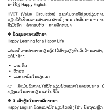
ນຳໃຊ້ຢູ່ Happy English.
HVCT (Value Circulation) ແມ່ນໂມເດວທີ່ຊ່ວຍປ່ຽນການ
ຮຽນໃຫ້ເປັນຄວາມສາມາດ ຜ່ານວົງຈອນ: ປະສົບການ – ການ
ລົງມືເຮັດ – ຄຳຕອບກັບ – ການພັດທະນາ
🔷 ປັດຊະຍາການສຶກສາ
Happy Learning for a Happy Life
ແຕ່ລະກິດຈະກຳການຮຽນຮູ້ບໍ່ໄດ້ສ້າງພຽງຜົນລັບດ້ານພາສາ,
ແຕ່ຍັງສ້າງ:
ແນວຄິດ
ທັກສະ
ແລະ ອາລົມໃນແງ່ບວກ
👉 ນີ້ແມ່ນພື້ນຖານໃຫ້ນັກຮຽນພັດທະນາໃນລະຍະຍາວ ບໍ່
ພຽງແຕ່ໃນການຮຽນ ແຕ່ໃນຊີວິດ.
🔷 3 ເສົາຫຼັກໃນການພັດທະນາ
Happy English ພັດທະນານັກຮຽນໂດຍອີງໃສ່ 3 ພື້ນຖານຫຼັກ: