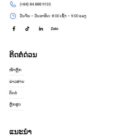
(+84) 84 888 9133
ວັນຈັນ – ວັນອາທິດ: 8:00 ເຊົ້າ – 9:00 ແລງ
ຕິດຕໍ່ດ່ວນ
ໜ້າຫຼັກ
ຂ່າວສານ
ຕິດຕໍ່
ຫຼັກສູດ
ແນະນຳ