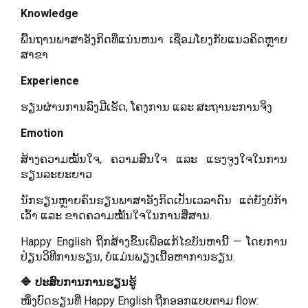
Knowledge
ພື້ນຖານພາສາອັງກິດທີ່ແນ່ນຫນາ ເຊື່ອມໂຍງກັບແນວຄິດຫຼາຍ
ສາຂາ
Experience
ຮຽນຜ່ານການລົງມືເຮັດ, ໂຄງການ ແລະ ສະຖານະການຈິງ
Emotion
ສ້າງຄວາມໝັ້ນໃຈ, ຄວາມສົນໃຈ ແລະ ແຮງຈູງໃຈໃນການ
ຮຽນລະຍະຍາວ
ນັກຮຽນຫຼາຍຄົນຮຽນພາສາອັງກິດເປັນເວລາດົນ ແຕ່ຍັງບໍ່ກ້າ
ເວົ້າ ແລະ ຂາດຄວາມໝັ້ນໃຈໃນການສື່ສານ.
Happy English ຖືກສ້າງຂຶ້ນເພື່ອແກ້ໄຂບັນຫານີ້ — ໂດຍການ
ປ່ຽນວິທີການຮຽນ, ບໍ່ແມ່ນພຽງເນື້ອຫາການຮຽນ.
🔷 ປະສົບການການຮຽນຮູ້
ໜຶ່ງບົດຮຽນທີ່ Happy English ຖືກອອກແບບຕາມ flow: