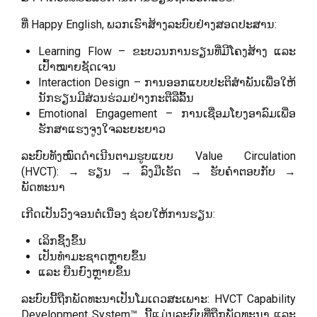
ທີ່ Happy English, ພວກເຮົາສ້າງລະບົບຢ່າງສອດປະສານ:
Learning Flow – ຂະບວນການຮຽນທີ່ມີໂຄງສ້າງ ແລະ
ເປົ້າໝາຍຊັດເຈນ
Interaction Design – ການອອກແບບປະຕິສຳພັນເພື່ອໃຫ້
ນັກຮຽນມີສ່ວນຮ່ວມຢ່າງກະຕືລືລົ້ນ
Emotional Engagement – ການເຊື່ອມໂຍງອາລົມເພື່ອ
ຮັກສາແຮງຈູງໃຈລະຍະຍາວ
ລະບົບທັງໝົດດຳເນີນຕາມຮູບແບບ Value Circulation
(HVCT): → ຮຽນ → ລົງມືເຮັດ → ຮັບຄຳຕອບກັບ →
ພັດທະນາ
ເກີດເປັນວົງຈອນຕໍ່ເນື່ອງ ຊ່ວຍໃຫ້ການຮຽນ:
ເລິກຊຶ້ງຂຶ້ນ
ເປັນທຳມະຊາດຫຼາຍຂຶ້ນ
ແລະ ຍືນຍົງຫຼາຍຂຶ້ນ
ລະບົບນີ້ຖືກພັດທະນາເປັນໂມເດວສະເພາະ: HVCT Capability
Development System™. ນີ້ແມ່ນລະບົບທີ່ຖືກພັດທະນາ ແລະ