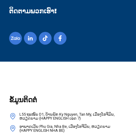
ຕິດຕາມພວກເຮົາ!
ຂໍ້ມູນຕິດຕໍ່
L55 ຖະໜົນ D1, ບ້ານພັກ Ky Nguyen, Tan My, ເມືອງໂຮຈີມິນ,
ຫວຽດນາມ (HAPPY ENGLISH ເຂດ 7)
ອາພາດເມັ້ນ Phu Gia, Nha Be, ເມືອງໂຮຈີມິນ, ຫວຽດນາມ
(HAPPY ENGLISH NHA BE)