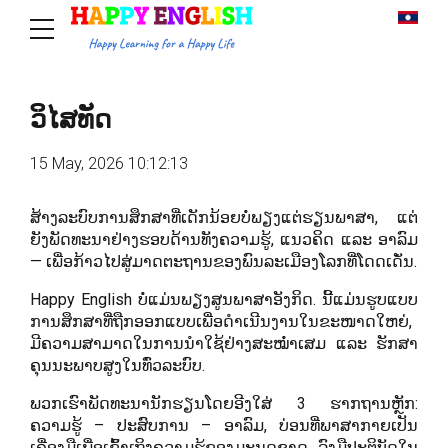
ວິໄສທັດ
15 May, 2026 10:12:13
ສ້າງລະບົບການສຶກສາທີ່ເດັກນ້ອຍບໍ່ພຽງແຕ່ຮຽນພາສາ, ແຕ່
ຍັງພັດທະນາຢ່າງຮອບດ້ານທັງຄວາມຮູ້, ແນວຄິດ ແລະ ອາລົມ
— ເພື່ອກ້າວໄປສູ່ມາດຕະຖານຂອງພົນລະເມືອງໂລກທີ່ໂດດເດັ່ນ.
Happy English ບໍ່ແມ່ນພຽງສູນພາສາອັງກິດ. ນີ້ແມ່ນຮູບແບບ
ການສຶກສາທີ່ຖືກອອກແບບເພື່ອດຳເນີນງານໃນຂະໜາດໃຫຍ່,
ມີຄວາມສາມາດໃນການນຳໃຊ້ຢ່າງສະໝ່ຳເສມ ແລະ ຮັກສາ
ຄຸນນະພາບສູງໃນທົ່ວລະບົບ.
ພວກເຮົາພັດທະນານັກຮຽນໂດຍອີງໃສ່ 3 ຮາກຖານຫຼັກ:
ຄວາມຮູ້ – ປະສົບການ – ອາລົມ, ບ່ອນທີ່ພາສາກາຍເປັນ
ເຄື່ອງມືເພື່ອເຂົ້າເຖິງຄວາມຮູ້ຂອງມະນຸດຊາດ, ລົງມືປະຕິບັດໃນ