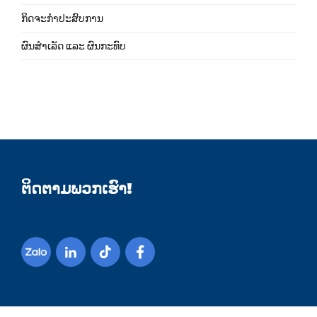
ກິດຈະກຳປະສົບການ
ຜົນສຳເລັດ ແລະ ຜົນກະທົບ
ຕິດຕາມພວກເຮົາ!