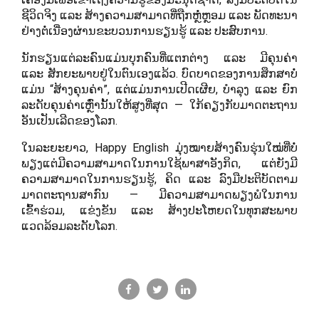
ຊີວິດຈິງ ແລະ ສ້າງຄວາມສາມາດທີ່ຖືກຫຼໍ່ຫຼອມ ແລະ ພັດທະນາ
ຢ່າງຕໍ່ເນື່ອງຜ່ານຂະບວນການຮຽນຮູ້ ແລະ ປະສົບການ.
ນັກຮຽນແຕ່ລະຄົນແມ່ນບຸກຄົນທີ່ແຕກຕ່າງ ແລະ ມີຄຸນຄ່າ
ແລະ ສັກຍະພາບຢູ່ໃນຕົນເອງແລ້ວ. ບົດບາດຂອງການສຶກສາບໍ່
ແມ່ນ “ສ້າງຄຸນຄ່າ”, ແຕ່ແມ່ນການເປີດເຜີຍ, ບຳລຸງ ແລະ ຍົກ
ລະດັບຄຸນຄ່າເຫຼົ່ານັ້ນໃຫ້ສູງທີ່ສຸດ — ໃກ້ຄຽງກັບມາດຕະຖານ
ອັນເປັນເລີດຂອງໂລກ.
ໃນລະຍະຍາວ, Happy English ມຸ່ງໝາຍສ້າງຄົນຮຸ່ນໃໝ່ທີ່ບໍ່
ພຽງແຕ່ມີຄວາມສາມາດໃນການໃຊ້ພາສາອັງກິດ, ແຕ່ຍັງມີ
ຄວາມສາມາດໃນການຮຽນຮູ້, ຄິດ ແລະ ລົງມືປະຕິບັດຕາມ
ມາດຕະຖານສາກົນ — ມີຄວາມສາມາດພຽງພໍໃນການ
ເຂົ້າຮ່ວມ, ແຂ່ງຂັນ ແລະ ສ້າງປະໂຫຍດໃນທຸກສະພາບ
ແວດລ້ອມລະດັບໂລກ.