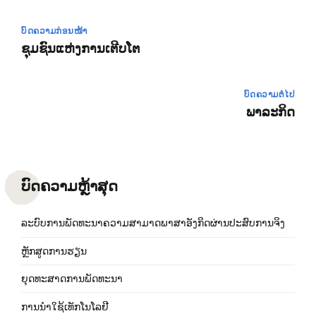
ບົດຄວາມກ່ອນໜ້າ
ຊຸມຊົນແຫ່ງການເຕີບໂຕ
ບົດຄວາມຕໍ່ໄປ
ພາລະກິດ
ບົດຄວາມຫຼ້າສຸດ
ລະບົບການພັດທະນາຄວາມສາມາດພາສາອັງກິດຜ່ານປະສົບການຈິງ
ຫຼັກສູດການຮຽນ
ຍຸດທະສາດການພັດທະນາ
ການນຳໃຊ້ເທັກໂນໂລຢີ