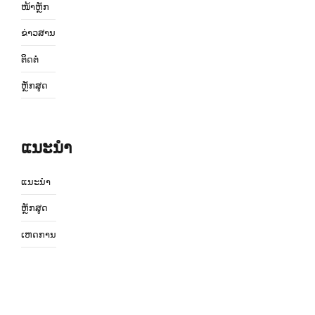
ໜ້າຫຼັກ
ຂ່າວສານ
ຕິດຕໍ່
ຫຼັກສູດ
ແນະນຳ
ແນະນຳ
ຫຼັກສູດ
ເຫດການ