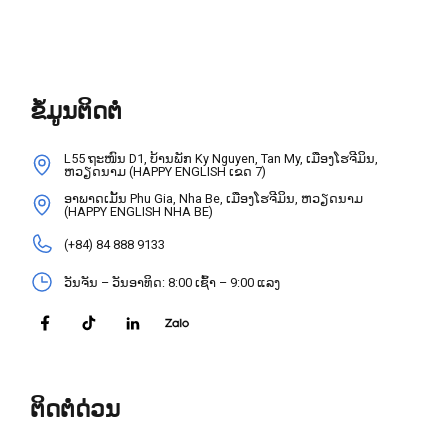
ຂໍ້ມູນຕິດຕໍ່
L55 ຖະໜົນ D1, ບ້ານພັກ Ky Nguyen, Tan My, ເມືອງໂຮຈີມິນ,
ຫວຽດນາມ (HAPPY ENGLISH ເຂດ 7)
ອາພາດເມັ້ນ Phu Gia, Nha Be, ເມືອງໂຮຈີມິນ, ຫວຽດນາມ
(HAPPY ENGLISH NHA BE)
(+84) 84 888 9133
ວັນຈັນ – ວັນອາທິດ: 8:00 ເຊົ້າ – 9:00 ແລງ
ຕິດຕໍ່ດ່ວນ