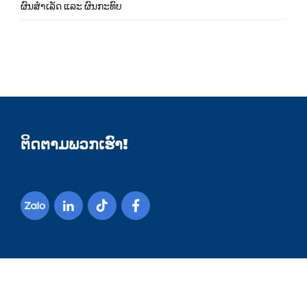
ຜົນສຳເລັດ ແລະ ຜົນກະທົບ
ຕິດຕາມພວກເຮົາ!