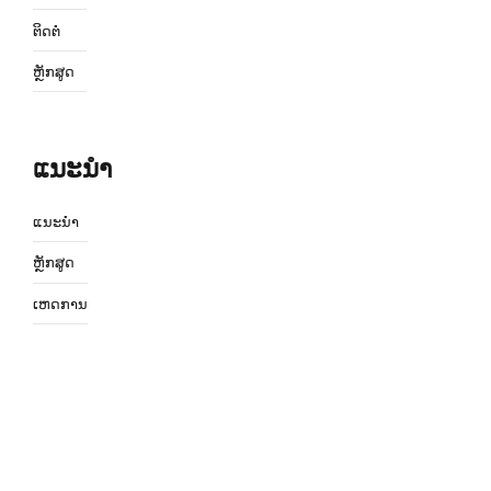
ຕິດຕໍ່
ຫຼັກສູດ
ແນະນຳ
ແນະນຳ
ຫຼັກສູດ
ເຫດການ