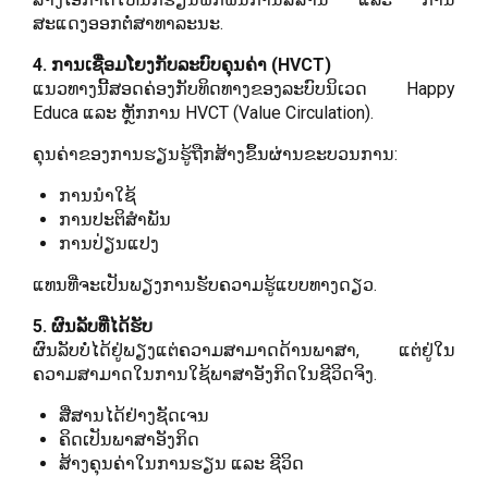
ສະແດງອອກຕໍ່ສາທາລະນະ.
4. ການເຊື່ອມໂຍງກັບລະບົບຄຸນຄ່າ (HVCT)
ແນວທາງນີ້ສອດຄ່ອງກັບທິດທາງຂອງລະບົບນິເວດ Happy
Educa ແລະ ຫຼັກການ HVCT (Value Circulation).
ຄຸນຄ່າຂອງການຮຽນຮູ້ຖືກສ້າງຂຶ້ນຜ່ານຂະບວນການ:
ການນຳໃຊ້
ການປະຕິສຳພັນ
ການປ່ຽນແປງ
ແທນທີ່ຈະເປັນພຽງການຮັບຄວາມຮູ້ແບບທາງດຽວ.
5. ຜົນລັບທີ່ໄດ້ຮັບ
ຜົນລັບບໍ່ໄດ້ຢູ່ພຽງແຕ່ຄວາມສາມາດດ້ານພາສາ, ແຕ່ຢູ່ໃນ
ຄວາມສາມາດໃນການໃຊ້ພາສາອັງກິດໃນຊີວິດຈິງ.
ສື່ສານໄດ້ຢ່າງຊັດເຈນ
ຄິດເປັນພາສາອັງກິດ
ສ້າງຄຸນຄ່າໃນການຮຽນ ແລະ ຊີວິດ