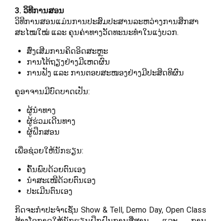
3. ວິທີການສອນ
ວິທີການສອນແມ່ນການປະສົມປະສານລະຫວ່າງການສຶກສາ
ສະໄໝໃໝ່ ແລະ ຄຸນຄ່າທາງວັດທະນະທຳໃນແງ່ບວກ.
ສົ່ງເສີມການຄິດອິດສະຫຼະ
ການໂຕ້ຖຽງຢ່າງມີເຫດຜົນ
ການຟັງ ແລະ ການຕອບສະໜອງຢ່າງມີປະສິດທິຜົນ
ຄູອາຈານມີບົດບາດເປັນ:
ຜູ້ນຳທາງ
ຜູ້ຮ່ວມເດີນທາງ
ຜູ້ຝຶກສອນ
ເພື່ອຊ່ວຍໃຫ້ນັກຮຽນ:
ຄົ້ນພົບດ້ວຍຕົນເອງ
ນຳສະເໜີດ້ວຍຕົນເອງ
ປະເມີນຕົນເອງ
ກິດຈະກຳປະຈຳເຊັ່ນ Show & Tell, Demo Day, Open Class
ສ້າງໂອກາດໃຫ້ນັກຮຽນຝຶກຝົນການສື່ສານ ແລະ ການ