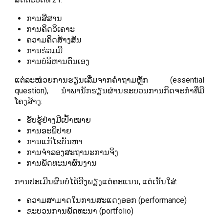
ການສື່ສານ
ການຄິດວິເຄາະ
ຄວາມຄິດສ້າງສັນ
ການຮ່ວມມື
ການບໍລິຫານຕົນເອງ
ແຕ່ລະໜ່ວຍການຮຽນເລີ່ມຈາກຄຳຖາມຫຼັກ (essential
question), ນຳພານັກຮຽນຜ່ານຂະບວນການກິດຈະກຳທີ່ມີ
ໂຄງສ້າງ:
ຮັບຮູ້ຢ່າງມີເປົ້າໝາຍ
ການອະພິປາຍ
ການແກ້ໄຂບັນຫາ
ການຈຳລອງສະຖານະການຈິງ
ການພັດທະນາຜົນງານ
ການປະເມີນຜົນບໍ່ໄດ້ອີງພຽງແຕ່ຄະແນນ, ແຕ່ເນັ້ນໃສ່:
ຄວາມສາມາດໃນການສະແດງອອກ (performance)
ຂະບວນການພັດທະນາ (portfolio)