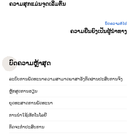
ຄວາມສຸກແມ່ນຈຸດເລີ່ມຕົ້ນ
ບົດຄວາມຕໍ່ໄປ
ຄວາມຍືນຍົງເປັນຜູ້ນຳທາງ
ບົດຄວາມຫຼ້າສຸດ
ລະບົບການພັດທະນາຄວາມສາມາດພາສາອັງກິດຜ່ານປະສົບການຈິງ
ຫຼັກສູດການຮຽນ
ຍຸດທະສາດການພັດທະນາ
ການນຳໃຊ້ເທັກໂນໂລຢີ
ກິດຈະກຳປະສົບການ