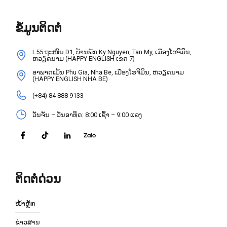
ຂໍ້ມູນຕິດຕໍ່
L55 ຖະໜົນ D1, ບ້ານພັກ Ky Nguyen, Tan My, ເມືອງໂຮຈີມິນ,
ຫວຽດນາມ (HAPPY ENGLISH ເຂດ 7)
ອາພາດເມັ້ນ Phu Gia, Nha Be, ເມືອງໂຮຈີມິນ, ຫວຽດນາມ
(HAPPY ENGLISH NHA BE)
(+84) 84 888 9133
ວັນຈັນ – ວັນອາທິດ: 8:00 ເຊົ້າ – 9:00 ແລງ
ຕິດຕໍ່ດ່ວນ
ໜ້າຫຼັກ
ຂ່າວສານ