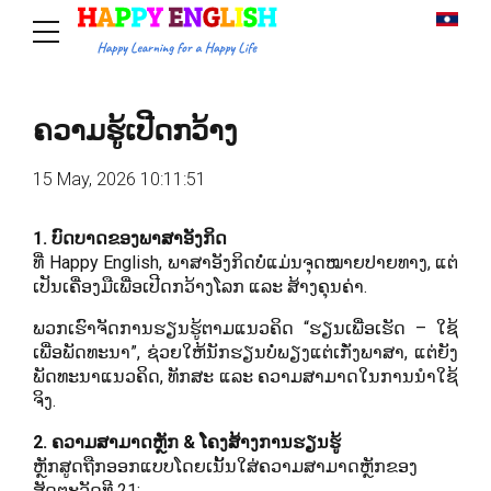
ຄວາມຮູ້ເປີດກວ້າງ
15 May, 2026 10:11:51
1. ບົດບາດຂອງພາສາອັງກິດ
ທີ່ Happy English, ພາສາອັງກິດບໍ່ແມ່ນຈຸດໝາຍປາຍທາງ, ແຕ່
ເປັນເຄື່ອງມືເພື່ອເປີດກວ້າງໂລກ ແລະ ສ້າງຄຸນຄ່າ.
ພວກເຮົາຈັດການຮຽນຮູ້ຕາມແນວຄິດ “ຮຽນເພື່ອເຮັດ – ໃຊ້
ເພື່ອພັດທະນາ”, ຊ່ວຍໃຫ້ນັກຮຽນບໍ່ພຽງແຕ່ເກັ່ງພາສາ, ແຕ່ຍັງ
ພັດທະນາແນວຄິດ, ທັກສະ ແລະ ຄວາມສາມາດໃນການນຳໃຊ້
ຈິງ.
2. ຄວາມສາມາດຫຼັກ & ໂຄງສ້າງການຮຽນຮູ້
ຫຼັກສູດຖືກອອກແບບໂດຍເນັ້ນໃສ່ຄວາມສາມາດຫຼັກຂອງ
ສັດຕະວັດທີ 21: