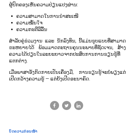
ຜູ້ປົກຄອງເຫັນຄວາມປ່ຽນແປງຜ່ານ:
ຄວາມສາມາດໃນການນຳສະເໜີ
ຄວາມໝັ້ນໃຈ
ຄວາມກະຕືລືລົ້ນ
ສຳລັບຄູ່ຮ່ວມງານ ແລະ ນັກລົງທຶນ, ນີ້ແມ່ນຮູບແບບທີ່ສາມາດ
ຂະຫຍາຍໄດ້ ພ້ອມມາດຕະຖານຄຸນນະພາບທີ່ຊັດເຈນ, ສ້າງ
ຄວາມໄດ້ປຽບໃນລະຍະຍາວຈາກປະສົບການການຮຽນຮູ້ທີ່
ແຕກຕ່າງ.
ເມື່ອພາສາອັງກິດກາຍເປັນເຄື່ອງມື, ການຮຽນຮູ້ຈະບໍ່ພຽງແຕ່
ເປີດກວ້າງຄວາມຮູ້ — ແຕ່ຍັງເປີດອະນາຄົດ.
ບົດຄວາມກ່ອນໜ້າ