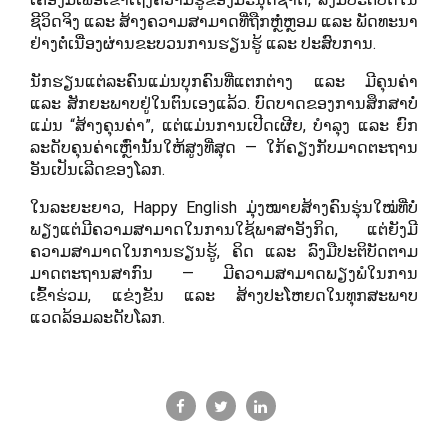
ຊີວິດຈິງ ແລະ ສ້າງຄວາມສາມາດທີ່ຖືກຫຼໍ່ຫຼອມ ແລະ ພັດທະນາ
ຢ່າງຕໍ່ເນື່ອງຜ່ານຂະບວນການຮຽນຮູ້ ແລະ ປະສົບການ.
ນັກຮຽນແຕ່ລະຄົນແມ່ນບຸກຄົນທີ່ແຕກຕ່າງ ແລະ ມີຄຸນຄ່າ
ແລະ ສັກຍະພາບຢູ່ໃນຕົນເອງແລ້ວ. ບົດບາດຂອງການສຶກສາບໍ່
ແມ່ນ “ສ້າງຄຸນຄ່າ”, ແຕ່ແມ່ນການເປີດເຜີຍ, ບຳລຸງ ແລະ ຍົກ
ລະດັບຄຸນຄ່າເຫຼົ່ານັ້ນໃຫ້ສູງທີ່ສຸດ — ໃກ້ຄຽງກັບມາດຕະຖານ
ອັນເປັນເລີດຂອງໂລກ.
ໃນລະຍະຍາວ, Happy English ມຸ່ງໝາຍສ້າງຄົນຮຸ່ນໃໝ່ທີ່ບໍ່
ພຽງແຕ່ມີຄວາມສາມາດໃນການໃຊ້ພາສາອັງກິດ, ແຕ່ຍັງມີ
ຄວາມສາມາດໃນການຮຽນຮູ້, ຄິດ ແລະ ລົງມືປະຕິບັດຕາມ
ມາດຕະຖານສາກົນ — ມີຄວາມສາມາດພຽງພໍໃນການ
ເຂົ້າຮ່ວມ, ແຂ່ງຂັນ ແລະ ສ້າງປະໂຫຍດໃນທຸກສະພາບ
ແວດລ້ອມລະດັບໂລກ.