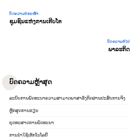
ບົດຄວາມກ່ອນໜ້າ
ຊຸມຊົນແຫ່ງການເຕີບໂຕ
ບົດຄວາມຕໍ່ໄປ
ພາລະກິດ
ບົດຄວາມຫຼ້າສຸດ
ລະບົບການພັດທະນາຄວາມສາມາດພາສາອັງກິດຜ່ານປະສົບການຈິງ
ຫຼັກສູດການຮຽນ
ຍຸດທະສາດການພັດທະນາ
ການນຳໃຊ້ເທັກໂນໂລຢີ