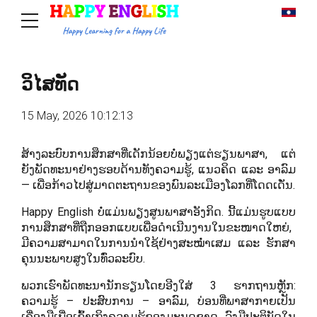
ວິໄສທັດ
15 May, 2026 10:12:13
ສ້າງລະບົບການສຶກສາທີ່ເດັກນ້ອຍບໍ່ພຽງແຕ່ຮຽນພາສາ, ແຕ່
ຍັງພັດທະນາຢ່າງຮອບດ້ານທັງຄວາມຮູ້, ແນວຄິດ ແລະ ອາລົມ
— ເພື່ອກ້າວໄປສູ່ມາດຕະຖານຂອງພົນລະເມືອງໂລກທີ່ໂດດເດັ່ນ.
Happy English ບໍ່ແມ່ນພຽງສູນພາສາອັງກິດ. ນີ້ແມ່ນຮູບແບບ
ການສຶກສາທີ່ຖືກອອກແບບເພື່ອດຳເນີນງານໃນຂະໜາດໃຫຍ່,
ມີຄວາມສາມາດໃນການນຳໃຊ້ຢ່າງສະໝ່ຳເສມ ແລະ ຮັກສາ
ຄຸນນະພາບສູງໃນທົ່ວລະບົບ.
ພວກເຮົາພັດທະນານັກຮຽນໂດຍອີງໃສ່ 3 ຮາກຖານຫຼັກ:
ຄວາມຮູ້ – ປະສົບການ – ອາລົມ, ບ່ອນທີ່ພາສາກາຍເປັນ
ເຄື່ອງມືເພື່ອເຂົ້າເຖິງຄວາມຮູ້ຂອງມະນຸດຊາດ, ລົງມືປະຕິບັດໃນ