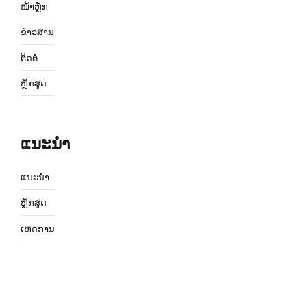
ໜ້າຫຼັກ
ຂ່າວສານ
ຕິດຕໍ່
ຫຼັກສູດ
ແນະນຳ
ແນະນຳ
ຫຼັກສູດ
ເຫດການ