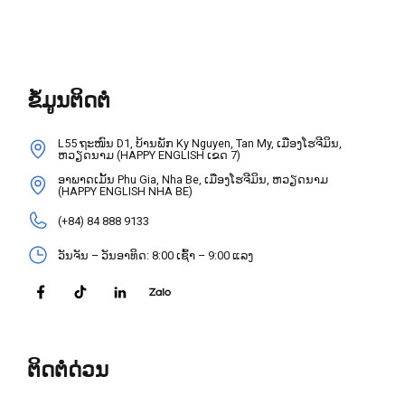
ຂໍ້ມູນຕິດຕໍ່
L55 ຖະໜົນ D1, ບ້ານພັກ Ky Nguyen, Tan My, ເມືອງໂຮຈີມິນ,
ຫວຽດນາມ (HAPPY ENGLISH ເຂດ 7)
ອາພາດເມັ້ນ Phu Gia, Nha Be, ເມືອງໂຮຈີມິນ, ຫວຽດນາມ
(HAPPY ENGLISH NHA BE)
(+84) 84 888 9133
ວັນຈັນ – ວັນອາທິດ: 8:00 ເຊົ້າ – 9:00 ແລງ
ຕິດຕໍ່ດ່ວນ