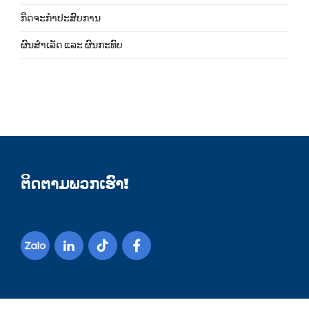
ກິດຈະກຳປະສົບການ
ຜົນສຳເລັດ ແລະ ຜົນກະທົບ
ຕິດຕາມພວກເຮົາ!