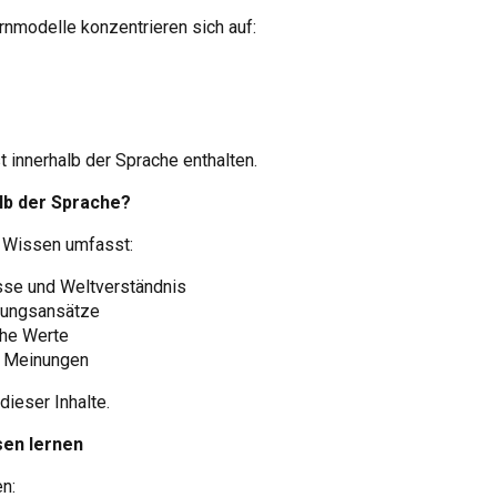
rnmodelle konzentrieren sich auf:
t innerhalb der Sprache enthalten.
lb der Sprache?
. Wissen umfasst:
sse und Weltverständnis
sungsansätze
che Werte
d Meinungen
dieser Inhalte.
sen lernen
n: