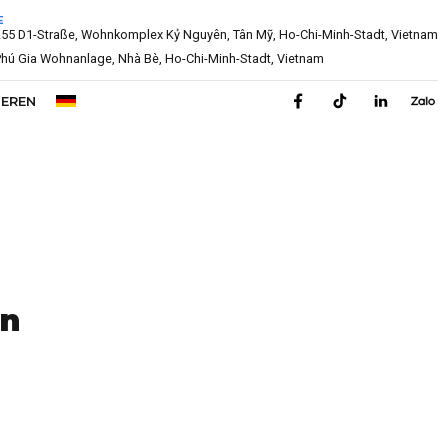
E
: L55 D1-Straße, Wohnkomplex Kỷ Nguyên, Tân Mỹ, Ho-Chi-Minh-Stadt, Vietnam
: Phú Gia Wohnanlage, Nhà Bè, Ho-Chi-Minh-Stadt, Vietnam
IEREN
on