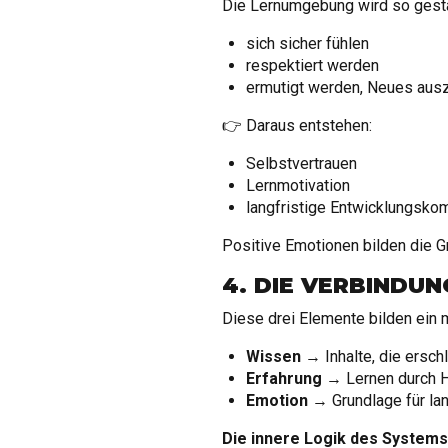
Die Lernumgebung wird so gestal
sich sicher fühlen
respektiert werden
ermutigt werden, Neues aus
👉 Daraus entstehen:
Selbstvertrauen
Lernmotivation
langfristige Entwicklungsk
Positive Emotionen bilden die G
4. DIE VERBINDU
Diese drei Elemente bilden ein
Wissen
→ Inhalte, die ersch
Erfahrung
→ Lernen durch H
Emotion
→ Grundlage für lan
Die innere Logik des Systems