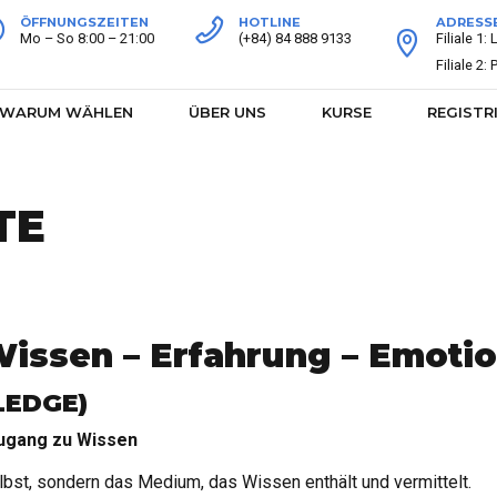
ÖFFNUNGSZEITEN
HOTLINE
ADRESS
Mo – So 8:00 – 21:00
(+84) 84 888 9133
Filiale 1
Filiale 2
WARUM WÄHLEN
ÜBER UNS
KURSE
REGISTR
TE
issen – Erfahrung – Emoti
LEDGE)
ugang zu Wissen
lbst, sondern das Medium, das Wissen enthält und vermittelt.