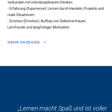
verbunden mit interdisziplinärem Denken
- Erfahrung (Experience): Lernen durch Handeln, Projekte und
reale Situationen
- Emotion (Emotion): Aufbau von Selbstvertrauen,
Lernfreude und langfristiger Motivation
MEHR ANZEIGEN
„Die Lehrkräfte sind engagiert und
„Ich mag das Bildungsprogramm des
„Die Lehrerinnen und Lehrer hier sind
„Ein hochwertiger Unterricht mit
schaffen stets eine fröhliche
„Ein sehr hochwertiges
Zentrums wirklich sehr. Vielen Dank an
„Lernen macht Spaß und ist voller
„Mein Kind lernt hier mit