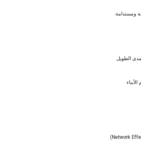
حة ومستدامة.
لمدى الطويل
لأبناء