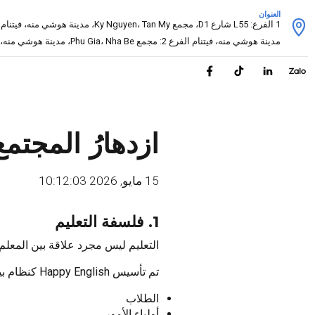
العنوان
1 الفرع: L55 شارع D1، مجمع Ky Nguyen، Tan My، مدينة هوشي منه، فيتنام
مدينة هوشي منه، فيتنام الفرع 2: مجمع Phu Gia، Nha Be، مدينة هوشي منه، فيتنام
ازدهارُ المجتمع
15 مايو, 2026 10:12:03
1. فلسفة التعليم
التعليم ليس مجرد علاقة بين المعلم
تم تأسيس Happy English كنظام بيئي مترابط يجمع بين:
الطلاب
أولياء الأمور