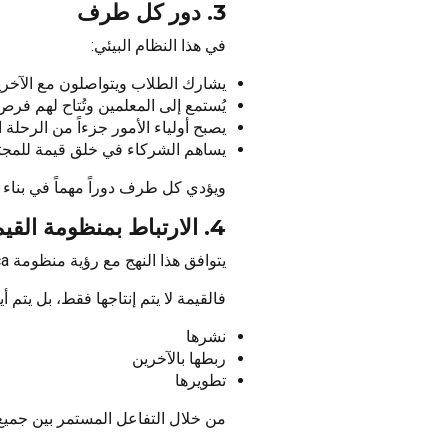
3. دور كل طرف
في هذا النظام البيئي:
يشارك الطلاب ويتواصلون مع الآخر
يُستمع إلى المعلمين وتُتاح لهم فرص
يصبح أولياء الأمور جزءاً من الرحلة ا
يساهم الشركاء في خلق قيمة للمجت
ويؤدي كل طرف دوراً مهماً في بناء 
4. الارتباط بمنظومة القيم (HVCT)
يتوافق هذا النهج مع رؤية منظومة Happy Educa ومبادئ HVCT (تداول القيمة – Value Circulation).
فالقيمة لا يتم إنتاجها فقط، بل يتم أيض
نشرها
ربطها بالآخرين
تطويرها
من خلال التفاعل المستمر بين جميع