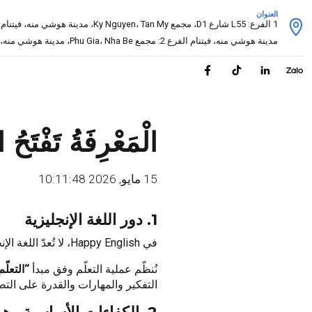
العنوان
1 الفرع: L55 شارع D1، مجمع Ky Nguyen، Tan My، مدينة هوشي منه، فيتنام
مدينة هوشي منه، فيتنام الفرع 2: مجمع Phu Gia، Nha Be، مدينة هوشي منه، فيتنام
الْمَعْرِفَةُ تَفْتَحُ ا
15 مايو, 2026 10:11:48
1. دور اللغة الإنجليزية
في Happy English، لا تُعدّ اللغة الإنجليزية الهدف النهائي، بل هي أداة لفتح آفاق العالم وصناعة القيمة.
نُنظّم عملية التعلّم وفق مبدأ
“التعلّ
التفكير والمهارات والقدرة على التطب