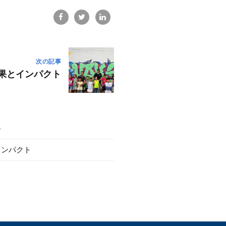
次の記事
果とインパクト
略
インパクト