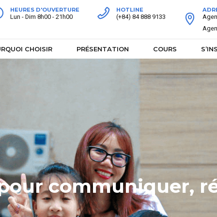
HEURES D'OUVERTURE
HOTLINE
ADR
Lun - Dim 8h00 - 21h00
(+84) 84 888 9133
Agenc
Agenc
RQUOI CHOISIR
PRÉSENTATION
COURS
S’IN
 pour communiquer, réf
 pour communiquer, réf
 Kids Summer Camp