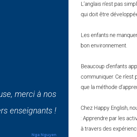
L’anglais n’est pas sim
qui doit être développé
Les enfants ne manquen
bon environnement.
évoués et créent
Beaucoup d’enfants appr
atif du centre.
tissage joyeuse,
ande qualité, les
bles. Mon enfant
communiquer. Ce n’est p
 des professeurs
de découvertes —
 des professeurs
que la méthode d’appren
use, merci à nos
tant aux enfants
s déjà. À chaque
m’amuser dans un
l’équipe d’avoir
aque jour, et les
r à l’école et de
! Les enseignants
ement qualifiés.
Chez Happy English, no
 enfant et ravivé
iennent toujours
 développer leurs
enthousiastes et
00 % excellent !
rs enseignants !
tes et dévoués !
up cette classe.
es professeures.
: Apprendre par les act
n et en travail
l’apprentissage !
 immédiatement.
adorables.
à travers des expérien
Ngoc Phung Truong
Nga Nguyen