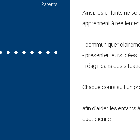
Parents
Parents
d’équipe !
Tú California
Hoa Nguyễn
Nga Huynh
Ainsi, les enfants ne se
Parents
Parents
Élèves
Nguyễn Ngọc
Suong Minh
Ái Đặng
Parents
Parents
Parents
apprennent à réellement l
ThanhHa DoNguyen
Parents
- communiquer clairem
- présenter leurs idées
- réagir dans des situati
Chaque cours suit un p
afin d’aider les enfants 
quotidienne.