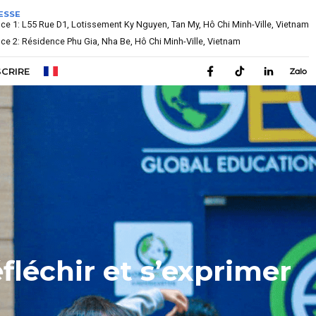
ESSE
e 1: L55 Rue D1, Lotissement Ky Nguyen, Tan My, Hô Chi Minh-Ville, Vietnam
e 2: Résidence Phu Gia, Nha Be, Hô Chi Minh-Ville, Vietnam
SCRIRE
léchir et s’exprimer
léchir et s’exprimer